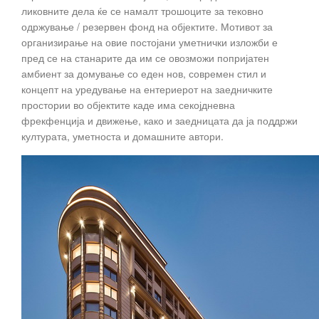
ликовните дела ќе се намалт трошоците за тековно
одржување / резервен фонд на објектите. Мотивот за
организирање на овие постојани уметнички изложби е
пред се на станарите да им се овозможи попријатен
амбиент за домување со еден нов, современ стил и
концепт на уредување на ентериерот на заедничките
простории во објектите каде има секојдневна
фрекфенција и движење, како и заедницата да ја поддржи
културата, уметноста и домашните автори.