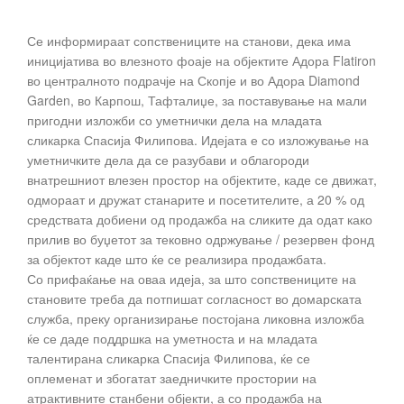
Се информираат сопствениците на станови, дека има
иницијатива во влезното фоаје на објектите Адора Flatiron
во централното подрачје на Скопје и во Адора Diamond
Garden, во Карпош, Тафталиџе, за поставување на мали
пригодни изложби со уметнички дела на младата
сликарка Спасија Филипова. Идејата е со изложување на
уметничките дела да се разубави и облагороди
внатрешниот влезен простор на објектите, каде се движат,
одмораат и дружат станарите и посетителите, а 20 % од
средствата добиени од продажба на сликите да одат како
прилив во буџетот за тековно одржување / резервен фонд
за објектот каде што ќе се реализира продажбата.
Со прифаќање на оваа идеја, за што сопствениците на
становите треба да потпишат согласност во домарската
служба, преку организирање постојана ликовна изложба
ќе се даде поддршка на уметноста и на младата
талентирана сликарка Спасија Филипова, ќе се
оплеменат и збогатат заедничките простории на
атрактивните станбени објекти, а со продажба на